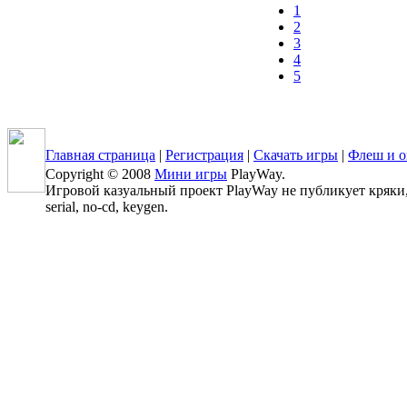
1
2
3
4
5
Главная страница
|
Регистрация
|
Скачать игры
|
Флеш и о
Copyright © 2008
Мини игры
PlayWay.
Игровой казуальный проект PlayWay не публикует кряки, 
serial, no-cd, keygen.