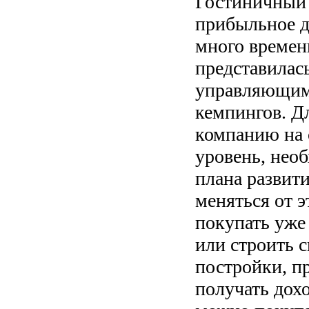
Гостиничный 
прибыльное д
много времен
представилас
управляющим 
кемпингов. Д
компанию на
уровень, нео
плана развит
меняться от э
покупать уже
или строить 
постройки, п
получать дох