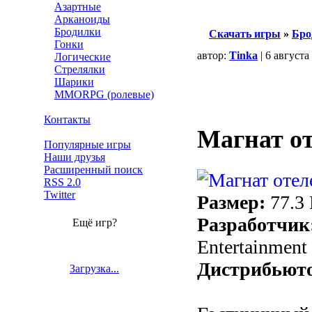
Азартные
Арканоиды
Бродилки
Скачать игры
»
Бро
Гонки
автор:
Tinka
| 6 августа
Логические
Стрелялки
Шарики
MMORPG (ролевые)
Контакты
Магнат о
Популярные игры
Наши друзья
Расширенный поиск
RSS 2.0
Twitter
Размер:
77.3
Разработчик
Ещё игр?
Entertainment
Дистрибьют
Загрузка...