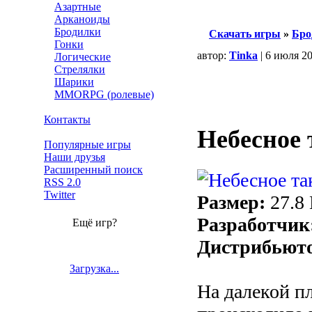
Азартные
Арканоиды
Бродилки
Скачать игры
»
Бро
Гонки
автор:
Tinka
| 6 июля 2
Логические
Стрелялки
Шарики
MMORPG (ролевые)
Контакты
Небесное 
Популярные игры
Наши друзья
Расширенный поиск
RSS 2.0
Twitter
Размер:
27.8
Разработчик
Ещё игр?
Дистрибьют
Загрузка...
На далекой пл