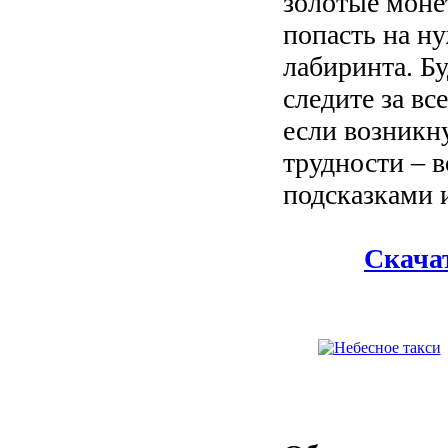
золотые монет
попасть на н
лабиринта. Б
следите за вс
если возникн
трудности – 
подсказками и
Скачат