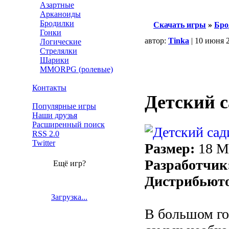
Азартные
Арканоиды
Бродилки
Скачать игры
»
Бро
Гонки
автор:
Tinka
| 10 июня 
Логические
Стрелялки
Шарики
MMORPG (ролевые)
Контакты
Детский 
Популярные игры
Наши друзья
Расширенный поиск
RSS 2.0
Twitter
Размер:
18 
Разработчик
Ещё игр?
Дистрибьют
Загрузка...
В большом гор