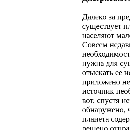
Далеко за пре
существует п
населяют мал
Совсем недав
необходимост
нужна для су
отыскать ее н
приложено не
источник нео
вот, спустя н
обнаружено, ч
планета соде
решено отправ