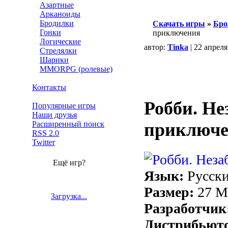
Азартные
Арканоиды
Бродилки
Скачать игры
»
Бро
Гонки
приключения
Логические
автор:
Tinka
| 22 апреля
Стрелялки
Шарики
MMORPG (ролевые)
Контакты
Робби. Н
Популярные игры
Наши друзья
Расширенный поиск
приключ
RSS 2.0
Twitter
Ещё игр?
Язык:
Русск
Размер:
27 
Загрузка...
Разработчик
Дистрибьют