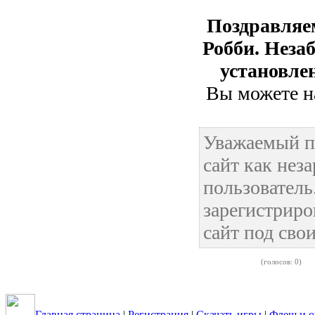
Поздравляе
Робби. Нез
установле
Вы можете на
Уважаемый п
сайт как нез
пользовател
зарегистриро
сайт под сво
(голосов: 0)
Главная страница
|
Регистрация
|
Скачать игры
|
Флеш и о