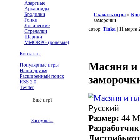
Азартные
Арканоиды
Бродилки
Скачать игры
»
Бро
Гонки
заморочки
Логические
автор:
Tinka
| 11 марта 
Стрелялки
Шарики
MMORPG (ролевые)
Контакты
Масяня и
Популярные игры
Наши друзья
Расширенный поиск
заморочк
RSS 2.0
Twitter
Ещё игр?
Русский
Размер:
44 
Загрузка...
Разработчик
Дистрибьют