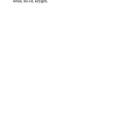
serial, no-cd, keygen.