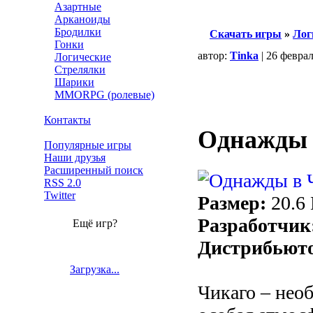
Азартные
Арканоиды
Бродилки
Скачать игры
»
Лог
Гонки
автор:
Tinka
| 26 февра
Логические
Стрелялки
Шарики
MMORPG (ролевые)
Контакты
Однажды 
Популярные игры
Наши друзья
Расширенный поиск
RSS 2.0
Twitter
Размер:
20.6
Разработчик
Ещё игр?
Дистрибьют
Загрузка...
Чикаго – нео