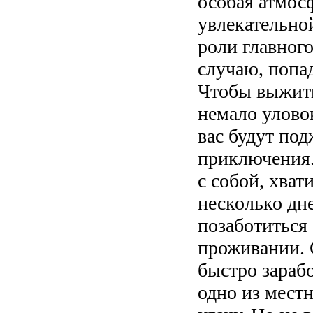
особая атмосф
увлекательной
роли главного
случаю, попад
Чтобы выжить
немало уловок
вас будут по
приключения.
с собой, хват
несколько дне
позаботиться
проживании. 
быстро зарабо
одно из мест