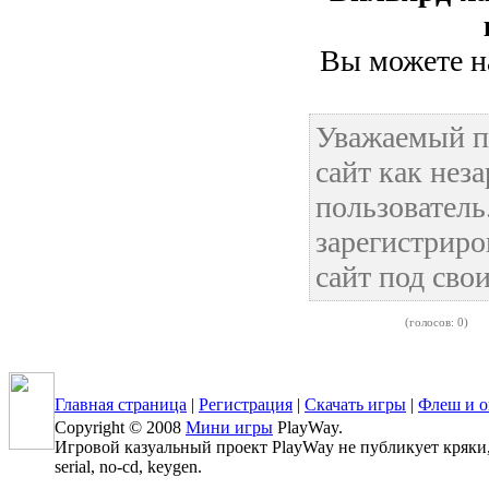
Вы можете на
Уважаемый п
сайт как нез
пользовател
зарегистриро
сайт под сво
(голосов: 0)
Главная страница
|
Регистрация
|
Скачать игры
|
Флеш и о
Copyright © 2008
Мини игры
PlayWay.
Игровой казуальный проект PlayWay не публикует кряки, 
serial, no-cd, keygen.