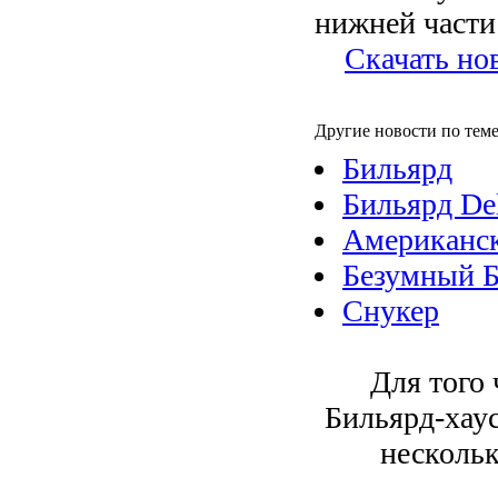
нижней части
Скачать но
Другие новости по теме
Бильярд
Бильярд De
Американск
Безумный 
Снукер
Для того 
Бильярд-хау
нескольк