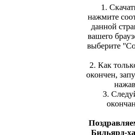
1. Скачат
нажмите соо
данной стра
вашего брауз
выберите "Со
2. Как тольк
окончен, зап
нажав
3. Следу
окончан
Поздравляе
Бильярд-ха