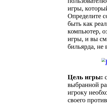
пользователю
игры, который
Определите с
быть как реа
компьютер, о
игры, и вы с
бильярда, не 
Цель игры:
с
выбранной ра
игроку необх
своего против