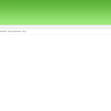
аммит казуальных игр