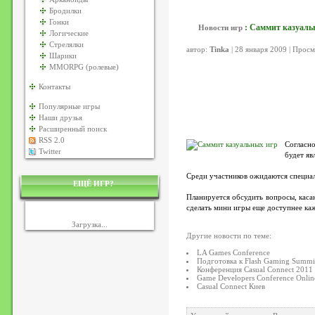
Бродилки
Гонки
: Саммит казуаль
Новости игр
Логические
Стрелялки
автор:
Tinka
| 28 января 2009 | Прос
Шарики
MMORPG (ролевые)
Контакты
Популярные игры
Наши друзья
Расширенный поиск
RSS 2.0
Согласн
Twitter
будет яв
Среди участников ожидаются специал
ЕЩЁ ИГР?
Планируется обсудить вопросы, каса
сделать мини игры еще доступнее ка
Загрузка...
Другие новости по теме:
LA Games Conference
Подготовка к Flash Gaming Summi
Конференция Casual Connect 2011 
Game Developers Conference Onlin
Casual Connect Киев