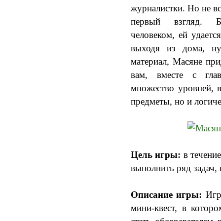
журналистки. Но не вс
первый взгляд. Б
человеком, ей удаетс
выходя из дома, н
материал, Масяне при
вам, вместе с гла
множество уровней, в
предметы, но и логиче
Цель игры:
в течение
выполнить ряд задач, 
Описание игры:
Игра
мини-квест, в котор