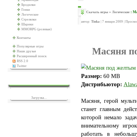
Бродилки
Гонки
: М
Скачать игры
»
Логические
Логические
Стрелялки
автор:
Tinka
| 7 января 2009 | Просм
Шарики
MMORPG (ролевые)
Контакты
Популярные игры
Масяня п
Наши друзья
Расширенный поиск
RSS 2.0
Twitter
Размер:
60 MB
ЕЩЁ ИГР?
Дистрибьютор:
Alawa
Загрузка...
Масяня, герой мульт
станет главным дейс
которой немало зада
внимательному игрок
работать в небольш