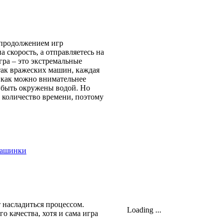
 продолжением игр
на скорость, а отправляетесь на
гра – это экстремальные
атак вражеских машин, каждая
, как можно внимательнее
т быть окружены водой. Но
 количество времени, поэтому
 насладиться процессом.
Loading ...
о качества, хотя и сама игра