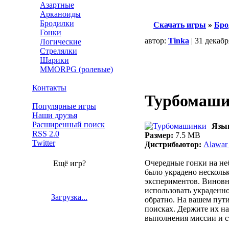
Азартные
Арканоиды
Бродилки
Скачать игры
»
Бро
Гонки
автор:
Tinka
| 31 декабр
Логические
Стрелялки
Шарики
MMORPG (ролевые)
Контакты
Турбомаш
Популярные игры
Наши друзья
Расширенный поиск
Язы
RSS 2.0
Размер:
7.5 MB
Twitter
Дистрибьютор:
Alawar 
Очередные гонки на не
Ещё игр?
было украдено нескольк
экспериментов. Виновн
использовать украденно
Загрузка...
обратно. На вашем пут
поисках. Держите их на
выполнения миссии и с