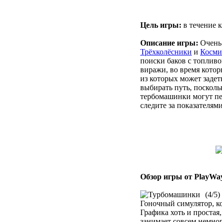
Цель игры:
в течение к
Описание игры:
Очень 
Трёхколёсники
и
Косми
поиски баков с топливо
виражи, во время котор
из которых может задет
выбирать путь, посколь
тербомашинки могут пе
следите за показателям
Обзор игры от PlayWa
(4/5)
Гоночный симулятор, ко
Графика хоть и простая,
занимает совсем немног