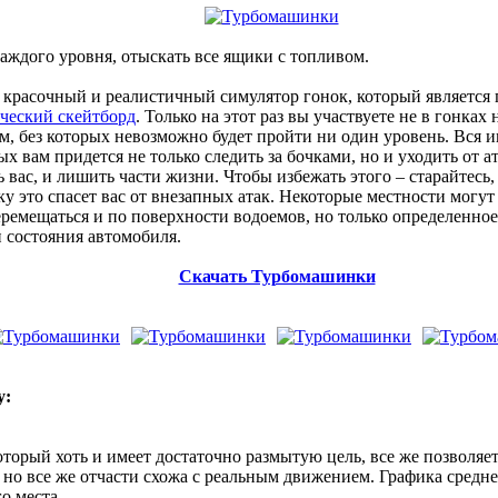
аждого уровня, отыскать все ящики с топливом.
красочный и реалистичный симулятор гонок, который является
ческий скейтборд
. Только на этот раз вы участвуете не в гонках 
м, без которых невозможно будет пройти ни один уровень. Вся и
ых вам придется не только следить за бочками, но и уходить от 
ь вас, и лишить части жизни. Чтобы избежать этого – старайтесь
ку это спасет вас от внезапных атак. Некоторые местности могу
ремещаться и по поверхности водоемов, но только определенное
и состояния автомобиля.
Скачать Турбомашинки
y:
торый хоть и имеет достаточно размытую цель, все же позволяет
 но все же отчасти схожа с реальным движением. Графика среднег
о места.