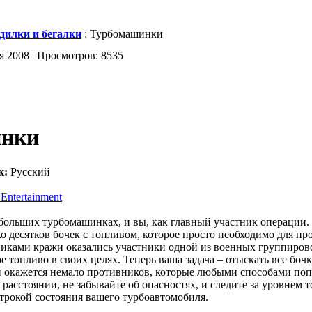
дилки и бегалки
: Турбомашинки
я 2008 | Просмотров: 8535
инки
к:
Русский
Entertainment
больших турбомашинках, и вы, как главный участник операции. 
о десятков бочек с топливом, которое просто необходимо для п
иками кражи оказались участники одной из военных группиров
е топливо в своих целях. Теперь ваша задача – отыскать все бочк
и окажется немало противников, которые любыми способами по
 расстоянии, не забывайте об опасностях, и следите за уровнем 
трокой состояния вашего турбоавтомобиля.