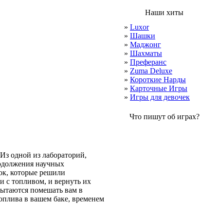
Наши хиты
»
Luxor
»
Шашки
»
Маджонг
»
Шахматы
»
Преферанс
»
Zuma Deluxe
»
Короткие Нарды
»
Карточные Игры
»
Игры для девочек
Что пишут об играх?
Из одной из лабораторий,
родолжения научных
ок, которые решили
и с топливом, и вернуть их
пытаются помешать вам в
топлива в вашем баке, временем