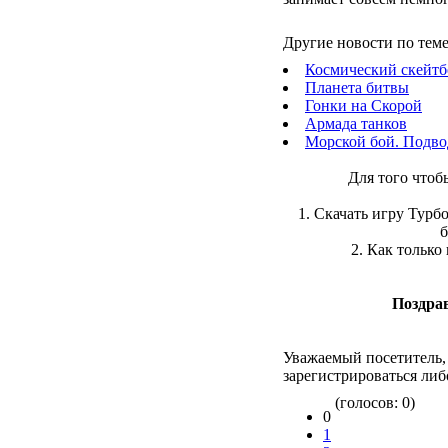
Другие новости по теме
Космический скейтб
Планета битвы
Гонки на Скорой
Армада танков
Морской бой. Подво
Для того чтоб
1. Скачать игру Тур
б
2. Как только
Поздра
Уважаемый посетитель,
зарегистрироваться либ
(голосов: 0)
0
1