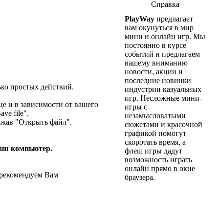
Справка
PlayWay
предлагает
вам окунуться в мир
мини и онлайн игр. Мы
постоянно в курсе
событий и предлагаем
вашему вниманию
новости, акции и
последние новинки
ько простых действий.
индустрии казуальных
игр. Несложные мини-
е и в зависимости от вашего
игры с
ve file".
незамысловатыми
нажав "Открыть файл".
сюжетами и красочной
графикой помогут
скоротать время, а
аш компьютер.
флеш игры дадут
возможность играть
онлайн прямо в окне
 рекомендуем Вам
браузера.