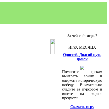
За чей счёт игры?
ИГРА МЕСЯЦА
Одиссей. Долгий путь
домой
Помогите грекам
выиграть войну и
одержать историческую
победу. Внимательно
следите за курсором и
ищите на экране
предметы.
Скачать игру