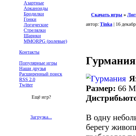
Азартные
Арканоиды
Бродилки
Скачать игры
»
Лог
Гонки
автор:
Tinka
| 16 декаб
Логические
Стрелялки
Шарики
MMORPG (ролевые)
Контакты
Гурмания
Популярные игры
Наши друзья
Расширенный поиск
Я
RSS 2.0
Twitter
Размер:
66 
Дистрибьют
Ещё игр?
В одну небол
Загрузка...
берегу живоп