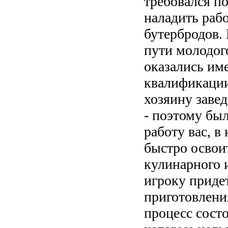
требовался п
наладить раб
бутербродов. 
пути молодог
оказались им
квалификации 
хозяину завед
- поэтому бы
работу вас, в
быстро освои
кулинарного 
игроку придет
приготовлени
процесс состо