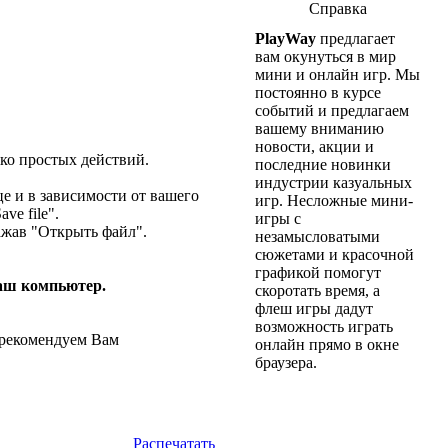
Справка
PlayWay
предлагает
вам окунуться в мир
мини и онлайн игр. Мы
постоянно в курсе
событий и предлагаем
вашему вниманию
новости, акции и
ько простых действий.
последние новинки
индустрии казуальных
е и в зависимости от вашего
игр. Несложные мини-
ve file".
игры с
нажав "Открыть файл".
незамысловатыми
сюжетами и красочной
графикой помогут
аш компьютер.
скоротать время, а
флеш игры дадут
возможность играть
 рекомендуем Вам
онлайн прямо в окне
браузера.
Распечатать