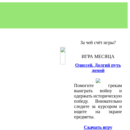
За чей счёт игры?
ИГРА МЕСЯЦА
Одиссей. Долгий путь
домой
Помогите грекам
выиграть войну и
одержать историческую
победу. Внимательно
следите за курсором и
ищите на экране
предметы.
Скачать игру