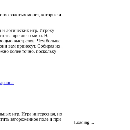
ство золотых монет, которые и
д и логических игр. Игроку
атства древнего мира. На
омощью выстрелов. Чем больше
они вам принесут. Собирая их,
жно более точно, поскольку
.
ьных игр. Игра интересная, но
стить загороженное поле и при
Loading ...