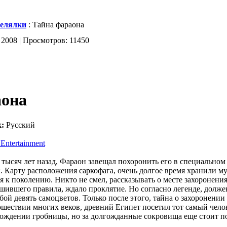
елялки
: Тайна фараона
 2008 | Просмотров: 11450
аона
:
Русский
Entertainment
 тысяч лет назад, Фараон завещал похоронить его в специальном 
 Карту расположения саркофага, очень долгое время хранили му
я к поколению. Никто не смел, рассказывать о месте захоронения
шившего правила, ждало проклятие. Но согласно легенде, долже
бой девять самоцветов. Только после этого, тайна о захоронени
ошествии многих веков, древний Египет посетил тот самый чело
ождении гробницы, но за долгожданные сокровища еще стоит по