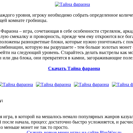
аждого уровня, игроку необходимо собрать определенное количе
ющей комнате гробницы.
Фараона – игра, сочетающая в себе особенности стрелялок, арка
лую смекалку и проворность, прежде чем ему откроются все бог
сположены разноцветные блоки, которые нужно уничтожать с п
комбинации, которую вы разрушаете - тем больше золотых монет 
ейти на следующий уровень. Старайтесь делать выстрелы как мо
н или два блока, они превратятся в камни, загораживающие поле
Скачать Тайна фараона
y:
 игра, в которой на мешалось немало популярных жанров казуал
й после начала, процесс достаточно быстро усложняется, и расчи
о меньше монет не так то просто.
Скачать новые мини игры на сайте PlayWay.ru