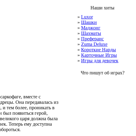
Наши хиты
»
Luxor
»
Шашки
»
Маджонг
»
Шахматы
»
Преферанс
»
Zuma Deluxe
»
Короткие Нарды
»
Карточные Игры
»
Игры для девочек
Что пишут об играх?
саркофаге, вместе с
дрецы. Она передавалась из
, и тем более, проникать в
н был появиться герой,
и великого царя должна была
век. Теперь ему доступна
бороться.