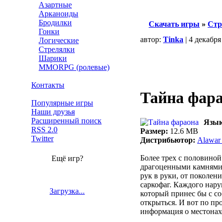
Азартные
Арканоиды
Бродилки
Скачать игры
»
Стр
Гонки
автор:
Tinka
| 4 декабря
Логические
Стрелялки
Шарики
MMORPG (ролевые)
Контакты
Тайна фар
Популярные игры
Наши друзья
Расширенный поиск
Язык
RSS 2.0
Размер:
12.6 MB
Twitter
Дистрибьютор:
Alawar 
Более трех с половиной
Ещё игр?
драгоценными камнями.
рук в руки, от поколени
саркофаг. Каждого нару
Загрузка...
который принес бы с со
открыться. И вот по пр
информация о местонах