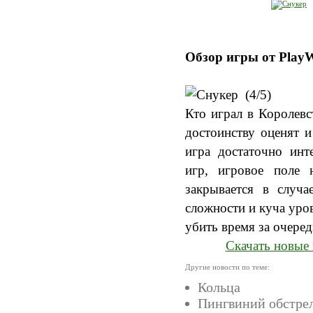
Обзор игры от Play
(4/5)
Кто играл в Королевс
достоинству оценят и
игра достаточно инт
игр, игровое поле 
закрывается в случа
сложности и куча уро
убить время за очере
Скачать новые 
Другие новости по теме:
Кольца
Пингвиний обстре