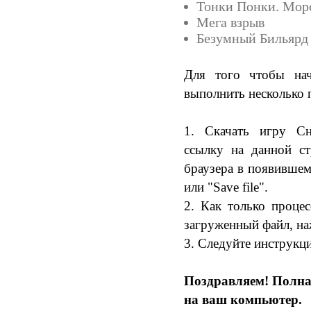
Тонки Понки. Мор
Мега взрыв
Безумный Бильярд
Для того чтобы нач
выполнить несколько 
1. Скачать игру С
ссылку на данной ст
браузера в появившем
или "Save file".
2. Как только процес
загруженный файл, на
3. Следуйте инструкц
Поздравляем! Полна
на ваш компьютер.