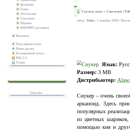
Бродилки
Гонки
: Сн
Скачать игры
»
Стрелялки
Логические
Стрелялки
автор:
Tinka
| 2 декабря 2008 | Прос
Шарики
MMORPG (ролевые)
Контакты
Популярные игры
Наши друзья
Расширенный поиск
RSS 2.0
Twitter
Язык:
Русс
Размер:
3 MB
ЕЩЁ ИГР?
Дистрибьютор:
Alawa
Загрузка...
Снукер – очень своео
арканоид. Здесь при
популярных реализаци
из цветных шариков,
помощью кия и друго