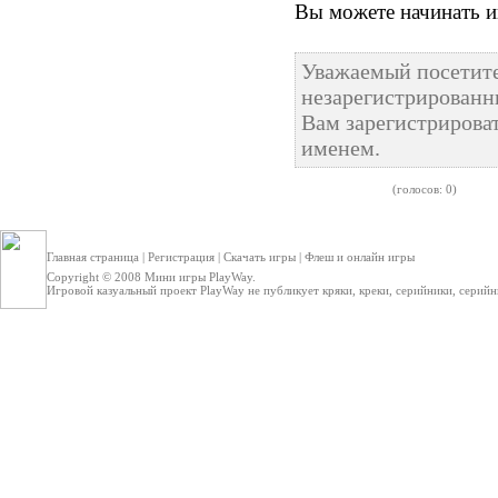
Вы можете начинать и
Уважаемый посетите
незарегистрированн
Вам зарегистрироват
именем.
(голосов: 0)
Главная страница
|
Регистрация
|
Скачать игры
|
Флеш и онлайн игры
Copyright © 2008
Мини игры
PlayWay.
Игровой казуальный проект PlayWay не публикует кряки, креки, серийники, серийные 