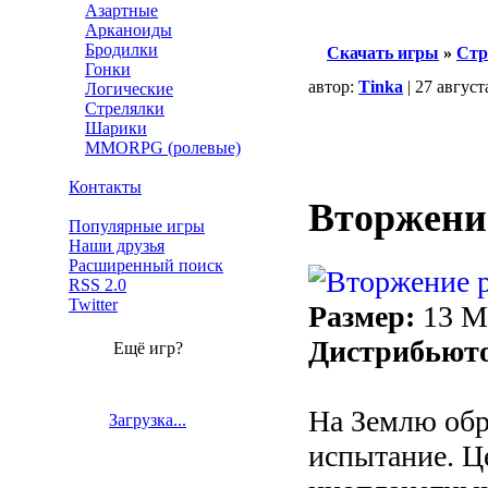
Азартные
Арканоиды
Бродилки
Скачать игры
»
Стр
Гонки
автор:
Tinka
| 27 август
Логические
Стрелялки
Шарики
MMORPG (ролевые)
Контакты
Вторжени
Популярные игры
Наши друзья
Расширенный поиск
RSS 2.0
Twitter
Размер:
13 
Дистрибьют
Ещё игр?
На Землю об
Загрузка...
испытание. Ц