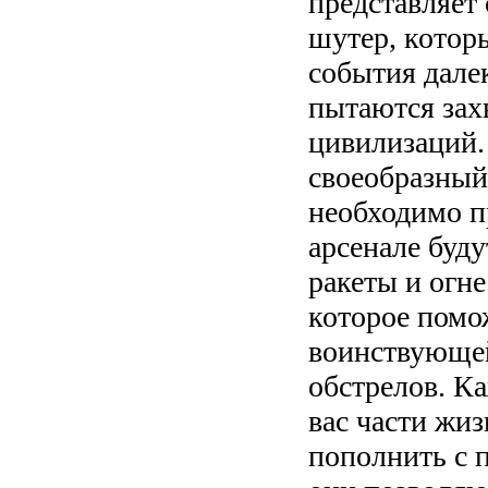
представляет
шутер, которы
события далек
пытаются зах
цивилизаций.
своеобразный
необходимо п
арсенале буд
ракеты и огн
которое помо
воинствующей
обстрелов. К
вас части жи
пополнить с 