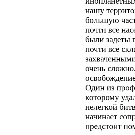
инопланетных
нашу террито
большую част
почти все нас
были задеты п
почти все ск
захваченными
очень сложно,
освобождение
Один из проф
которому уда
нелегкой битв
начинает соп
предстоит по