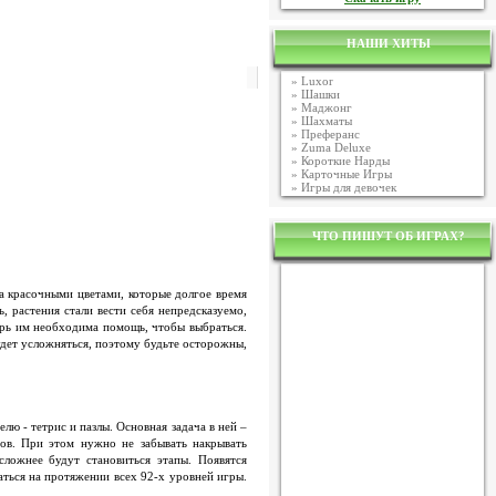
НАШИ ХИТЫ
»
Luxor
»
Шашки
»
Маджонг
»
Шахматы
»
Преферанс
»
Zuma Deluxe
»
Короткие Нарды
»
Карточные Игры
»
Игры для девочек
ЧТО ПИШУТ ОБ ИГРАХ?
на красочными цветами, которые долгое время
, растения стали вести себя непредсказуемо,
перь им необходима помощь, чтобы выбраться.
удет усложняться, поэтому будьте осторожны,
лю - тетрис и пазлы. Основная задача в ней –
ов. При этом нужно не забывать накрывать
ложнее будут становиться этапы. Появятся
аться на протяжении всех 92-х уровней игры.