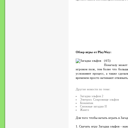
Обзор игры от PlayWay:
(4/5)
Поначалу может 
игровом поле, тем более что больша
усложняют процесс, а также сделал
временем просто начинают отвлекать,
Другие новости по теме:
Загадка эльфов 2
Элитрил. Сокровище эльфов
Бонампак
Снежные загадки II
Жанго
Для того чтобы начать играть в Зага
1. Скачать игру Загадка эльфов - н