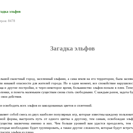
агадка эльфов
тров: 8478
Загадка эльфов
льшой сказочный город, заселенный эльфами, а сама земля на его территории, была засея
ли никакой опасности для жителей города. Но в один момент, все спокойствие нарушилось
ища и другие постройки, и через некоторое время, большинство эльфов попали в плен. Те
ломки, и помочь маленьким существам снова стать свободными. С каждым разом, задача б
 свои действия.
я освободить всех эльфов из заколдованных цветов и сплетений.
вляет собой смесь из двух наиболее популярных игр, которые известны каждому пользовате
зной формы, выстроить путь от одного цветка к другому, тем самым, освобождая эльф
существа заключены именно в них. Чем больше уровней вам удастся преодолеть, тем с
 которые необходимо будет группировать, а также другие сложности, которые будут встреч
пасите эльфов из плена.