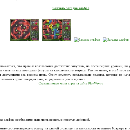
Скачать Загадка эльфов
показаться, что правила головоломки достаточно запутаны, но после первых уровней, вы 
я часть из них повторяет фигуры из классического тетриса. Тем не менее, в этой игре 
и доступными два режима игры. Стоит отметить всплывающие правила, которые на нач
 всплывая прямо посреди окна, и прерывая игровой процесс.
Скачать новые мини игры на сайте PlayWay.ru
дка эльфов, необходимо выполнить несколько простых действий.
ажмите соответствующую ссылку на данной странице и в зависимости от вашего браузера в 