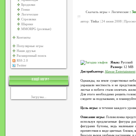
Бродилки
Гонки
: З
Скачать игры
»
Логические
Логические
Стрелялки
автор:
Tinka
| 24 июня 2008 | Просмо
Шарики
MMORPG (ролевые)
Контакты
Популярные игры
Наши друзья
Расширенный поиск
RSS 2.0
Язык:
Русский
Twitter
Размер:
12 MB
Дистрибьютор:
Alawar Entertainment
ЕЩЁ ИГР?
Однажды, на земле существовал небо
украшали местность и не представля
листья и побеги стали оплетать жил
Для этого необходимо решить голово
Загрузка...
следите за подсказками, и планируйте
Цель игры:
в течение каждого уровн
Описание игры:
Головоломка предста
используя предлагаемые фигуры ра
фигурами бутоны, ведь маленькие 
препятствия в виде цветных блоков,
Бросьте вызов злобным растениям, и с