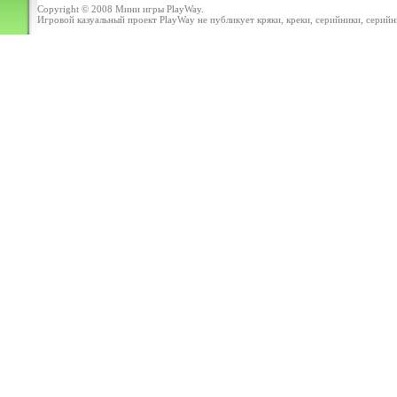
Copyright © 2008
Мини игры
PlayWay.
Игровой казуальный проект PlayWay не публикует кряки, креки, серийники, серийные 