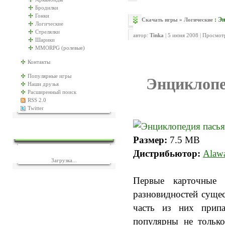
Бродилки
Гонки
: Э
Скачать игры
»
Логические
Логические
Стрелялки
автор:
Tinka
| 5 июня 2008 | Просмот
Шарики
MMORPG (ролевые)
Контакты
Популярные игры
Энциклопе
Наши друзья
Расширенный поиск
RSS 2.0
Twitter
ЕЩЁ ИГР?
Размер:
7.5 MB
Дистрибьютор:
Alawa
Загрузка...
Первые карточные 
разновидностей сущес
часть из них припа
популярны не только