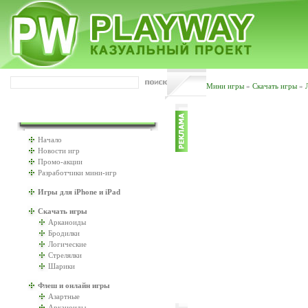
Мини игры
»
Скачать игры
»
ИГРАТЬ БУДЕМ?
Начало
Новости игр
Промо-акции
Разработчики мини-игр
Игры для iPhone и iPad
Скачать игры
Арканоиды
Бродилки
Логические
Стрелялки
Шарики
Флеш и онлайн игры
Азартные
Арканоиды