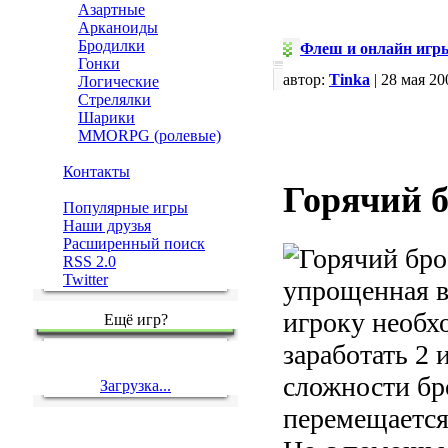
Азартные
Арканоиды
Бродилки
Флеш и онлайн игр
Гонки
автор:
Tinka
| 28 мая 20
Логические
Стрелялки
Шарики
MMORPG (ролевые)
Контакты
Горячий 
Популярные игры
Наши друзья
Расширенный поиск
RSS 2.0
Twitter
упрощенная в
игроку необхо
Ещё игр?
заработать 2 
сложности бр
Загрузка...
перемещается