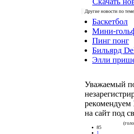
Скачать но
Другие новости по теме
Баскетбол
Мини-голь
Пинг понг
Бильярд De
Элли приш
Уважаемый по
незарегистри
рекомендуем 
на сайт под с
(голо
85
1