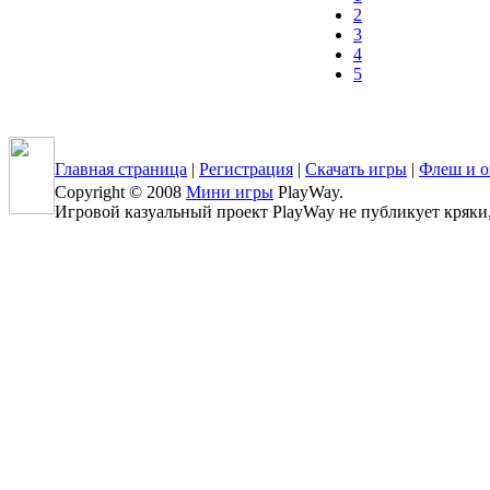
2
3
4
5
Главная страница
|
Регистрация
|
Скачать игры
|
Флеш и о
Copyright © 2008
Мини игры
PlayWay.
Игровой казуальный проект PlayWay не публикует кряки, к