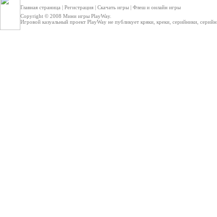
Главная страница
|
Регистрация
|
Скачать игры
|
Флеш и онлайн игры
Copyright © 2008
Мини игры
PlayWay.
Игровой казуальный проект PlayWay не публикует кряки, креки, серийники, серийные 