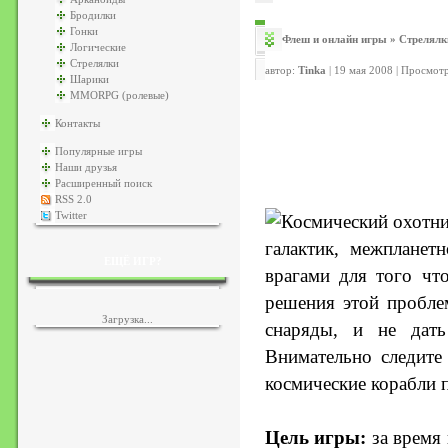
Бродилки
Гонки
Флеш и онлайн игры
»
Стрелялк
Логические
Стрелялки
автор:
Tinka
| 19 мая 2008 | Просмот
Шарики
MMORPG (ролевые)
Контакты
Популярные игры
Наши друзья
Расширенный поиск
RSS 2.0
Twitter
галактик, межпланет
ЕЩЁ ИГР?
врагами для того чт
решения этой пробле
Загрузка...
снаряды, и не дать
Внимательно следите
космические корабли п
Цель игры:
за время 