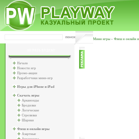
Мини игры
»
Флеш и онлайн 
ИГРАТЬ БУДЕМ?
Начало
Новости игр
Промо-акции
Разработчики мини-игр
Игры для iPhone и iPad
Скачать игры
Арканоиды
Бродилки
Логические
Стрелялки
Шарики
Флеш и онлайн игры
Азартные
Арканоиды