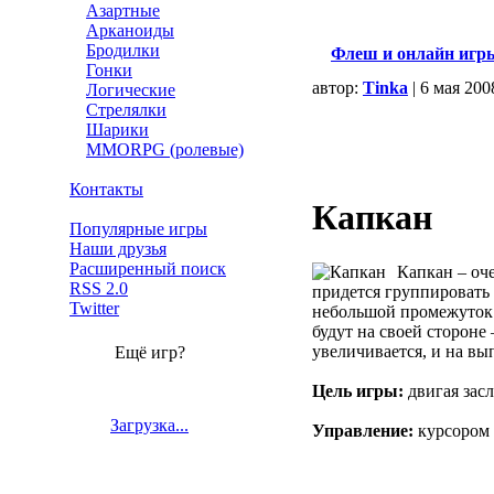
Азартные
Арканоиды
Бродилки
Флеш и онлайн игр
Гонки
автор:
Tinka
| 6 мая 200
Логические
Стрелялки
Шарики
MMORPG (ролевые)
Контакты
Капкан
Популярные игры
Наши друзья
Расширенный поиск
Капкан – оче
RSS 2.0
придется группировать 
Twitter
небольшой промежуток м
будут на своей сторон
увеличивается, и на вы
Ещё игр?
Цель игры:
двигая засл
Загрузка...
Управление:
курсором 