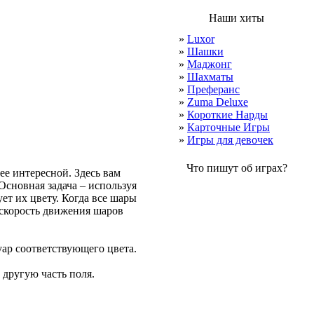
Наши хиты
»
Luxor
»
Шашки
»
Маджонг
»
Шахматы
»
Преферанс
»
Zuma Deluxe
»
Короткие Нарды
»
Карточные Игры
»
Игры для девочек
Что пишут об играх?
нее интересной. Здесь вам
Основная задача – используя
ет их цвету. Когда все шары
 скорость движения шаров
уар соответствующего цвета.
 другую часть поля.