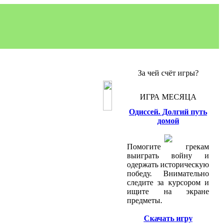
За чей счёт игры?
ИГРА МЕСЯЦА
Одиссей. Долгий путь
домой
Помогите грекам
выиграть войну и
одержать историческую
победу. Внимательно
следите за курсором и
ищите на экране
предметы.
Скачать игру