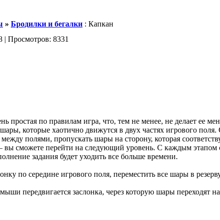
ы
»
Бродилки и бегалки
: Капкан
8 | Просмотров: 8331
нь простая по правилам игра, что, тем не менее, не делает ее ме
шары, которые хаотично движутся в двух частях игрового поля. 
ежду полями, пропускать шары на сторону, которая соответству
е – вы сможете перейти на следующий уровень. С каждым этапом
полнение задания будет уходить все больше времени.
онку по середине игрового поля, переместить все шары в резерв
мыши передвигается заслонка, через которую шары переходят на