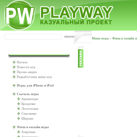
Мини игры
»
Флеш и онлайн 
ИГРАТЬ БУДЕМ?
Начало
Новости игр
Промо-акции
Разработчики мини-игр
Игры для iPhone и iPad
Скачать игры
Арканоиды
Бродилки
Логические
Стрелялки
Шарики
Флеш и онлайн игры
Азартные
Арканоиды