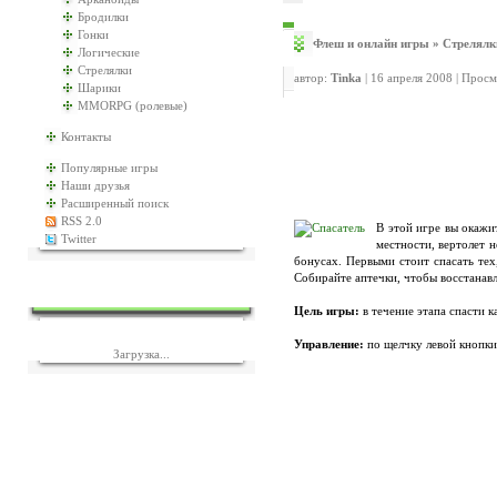
Бродилки
Гонки
Флеш и онлайн игры
»
Стрелялк
Логические
Стрелялки
автор:
Tinka
| 16 апреля 2008 | Прос
Шарики
MMORPG (ролевые)
Контакты
Популярные игры
Наши друзья
Расширенный поиск
RSS 2.0
В этой игре вы окажи
Twitter
местности, вертолет 
бонусах. Первыми стоит спасать тех,
Собирайте аптечки, чтобы восстанавл
ЕЩЁ ИГР?
Цель игры:
в течение этапа спасти 
Управление:
по щелчку левой кнопки
Загрузка...