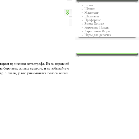
»
Luxor
»
Шашки
»
Маджонг
»
Шахматы
»
Преферанс
»
Zuma Deluxe
»
Короткие Нарды
»
Карточные Игры
»
Игры для девочек
ЧТО ПИШУТ ОБ ИГРАХ?
отором произошла катастрофа. Из-за неровной
а борт всех живых существ, и не забывайте о
ар о скалы, у вас уменьшается полоса жизни.