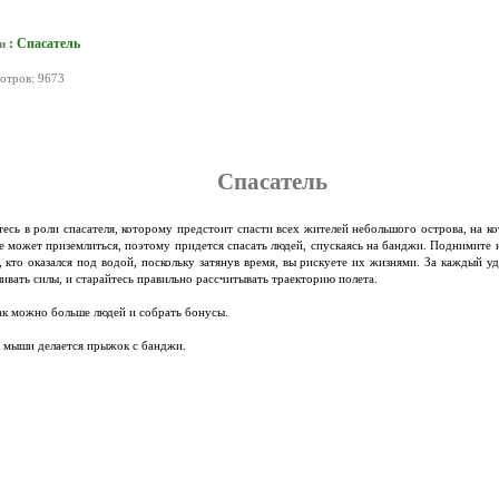
: Спасатель
и
мотров: 9673
Спасатель
тесь в роли спасателя, которому предстоит спасти всех жителей небольшого острова, на к
не может приземлиться, поэтому придется спасать людей, спускаясь на банджи. Поднимите н
 кто оказался под водой, поскольку затянув время, вы рискуете их жизнями. За каждый уд
ивать силы, и старайтесь правильно рассчитывать траекторию полета.
как можно больше людей и собрать бонусы.
 мыши делается прыжок с банджи.