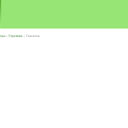
игры
»
Стрелялки
» Спасатель