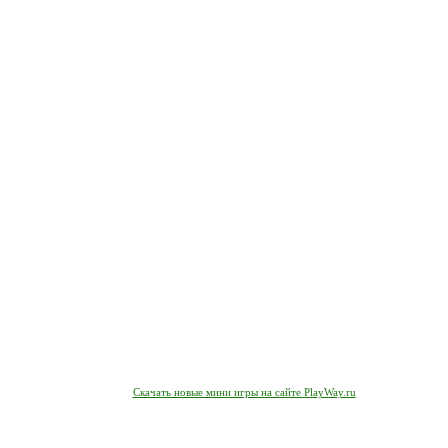
Скачать новые мини игры на сайте PlayWay.ru