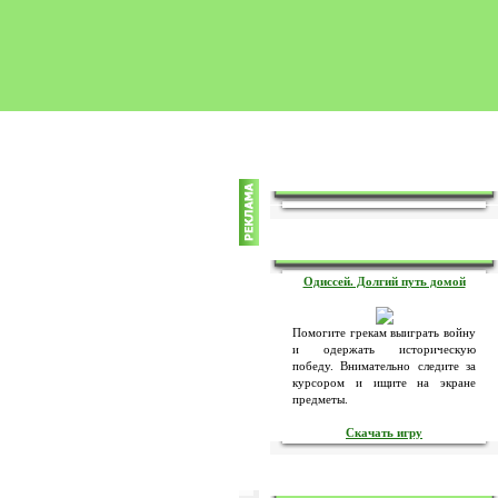
ЗА ЧЕЙ СЧЁТ ИГРЫ?
ИГРА МЕСЯЦА
Одиссей. Долгий путь домой
Помогите грекам выиграть войну
и одержать историческую
победу. Внимательно следите за
курсором и ищите на экране
предметы.
Скачать игру
НАШИ ХИТЫ