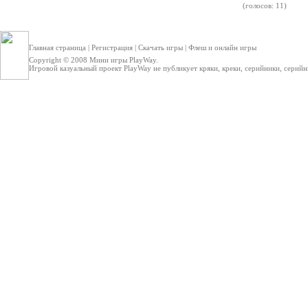
(голосов: 11)
Главная страница
|
Регистрация
|
Скачать игры
|
Флеш и онлайн игры
Copyright © 2008
Мини игры
PlayWay.
Игровой казуальный проект PlayWay не публикует кряки, креки, серийники, серийные 