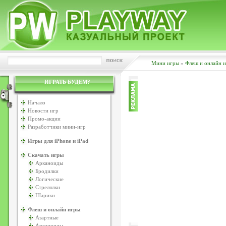
Мини игры
»
Флеш и онлайн 
ИГРАТЬ БУДЕМ?
Начало
Новости игр
Промо-акции
Разработчики мини-игр
Игры для iPhone и iPad
Скачать игры
Арканоиды
Бродилки
Логические
Стрелялки
Шарики
Флеш и онлайн игры
Азартные
Арканоиды