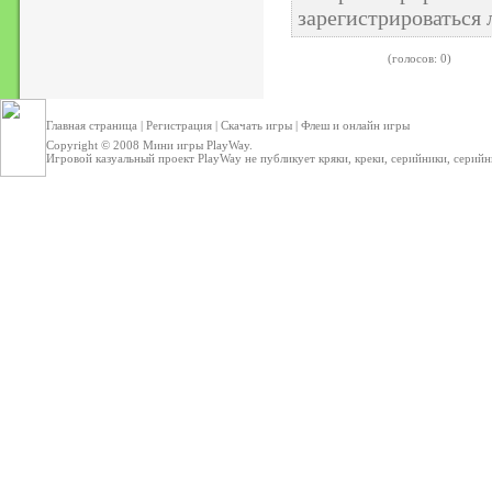
зарегистрироваться 
(голосов: 0)
Главная страница
|
Регистрация
|
Скачать игры
|
Флеш и онлайн игры
Copyright © 2008
Мини игры
PlayWay.
Игровой казуальный проект PlayWay не публикует кряки, креки, серийники, серийные 