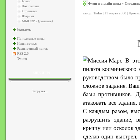
Гонки
Флеш и онлайн игры
»
Стрелялк
Логические
Стрелялки
автор:
Tinka
| 11 марта 2008 | Просм
Шарики
MMORPG (ролевые)
Контакты
Популярные игры
Наши друзья
Расширенный поиск
RSS 2.0
Twitter
В эт
пилота космического к
ЕЩЁ ИГР?
руководством было п
сложное задание. Ваш
Загрузка...
базы противников. Д
атаковать все здания
С каждым разом, высо
разрушить здание, в
крышу или осколок зд
сделав один выстрел,