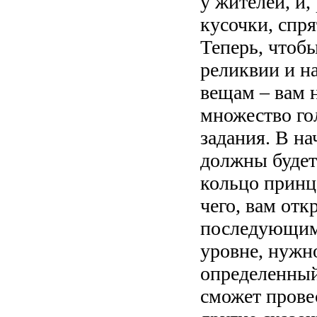
у жителей, и,
кусочки, спря
Теперь, чтобы
реликвии и н
вещам – вам 
множество го
задания. В на
должны будет
кольцо принц
чего, вам отк
последующим
уровне, нужно
определенный
сможет провес