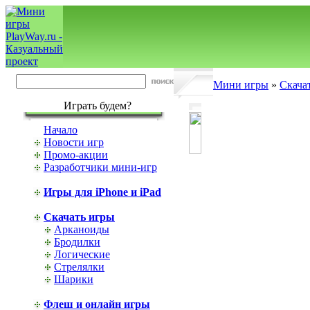
Мини игры
»
Скача
Играть будем?
Начало
Новости игр
Промо-акции
Разработчики мини-игр
Игры для iPhone и iPad
Скачать игры
Арканоиды
Бродилки
Логические
Стрелялки
Шарики
Флеш и онлайн игры