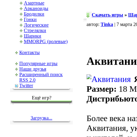
Азартные
Арканоиды
Бродилки
Скачать игры
»
Ша
Гонки
автор:
Tinka
| 7 марта 2
Логические
Стрелялки
Шарики
MMORPG (ролевые)
Контакты
Аквитани
Популярные игры
Наши друзья
Расширенный поиск
RSS 2.0
Twitter
Размер:
18 
Дистрибьют
Ещё игр?
Более века на
Загрузка...
Аквитания, у