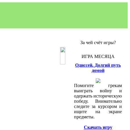
За чей счёт игры?
ИГРА МЕСЯЦА
Одиссей. Долгий путь
домой
Помогите грекам
выиграть войну и
одержать историческую
победу. Внимательно
следите за курсором и
ищите на экране
предметы.
Скачать игру