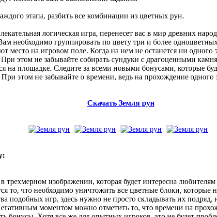
аждого этапа, разбить все комбинации из цветных рун.
лекательная логическая игра, перенесет вас в мир древних наро
Вам необходимо группировать по цвету три и более одноцветных
т место на игровом поле. Когда на нем не останется ни одного 
При этом не забывайте собирать сундуки с драгоценными камня
ся на площадке. Следите за всеми новыми бонусами, которые бу
ри этом не забывайте о времени, ведь на прохождение одного э
Скачать Земля рун
y:
 в трехмерном изображении, которая будет интересна любителям
ся то, что необходимо уничтожить все цветные блоки, которые н
ва подобных игр, здесь нужно не просто складывать их подряд,
егативным моментом можно отметить то, что времени на прохожд
ать бонусы. Хотя все же для опытных игроков, это не будет проб