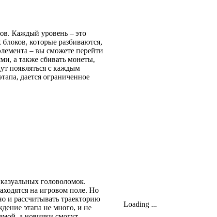
дов. Каждый уровень – это
 блоков, которые разбиваются,
элемента – вы сможете перейти
ми, а также сбивать монеты,
дут появляться с каждым
тапа, дается ограниченное
 казуальных головоломок.
аходятся на игровом поле. Но
 но и рассчитывать траекторию
Loading ...
ение этапа не много, и не
лемой, а новички смогут