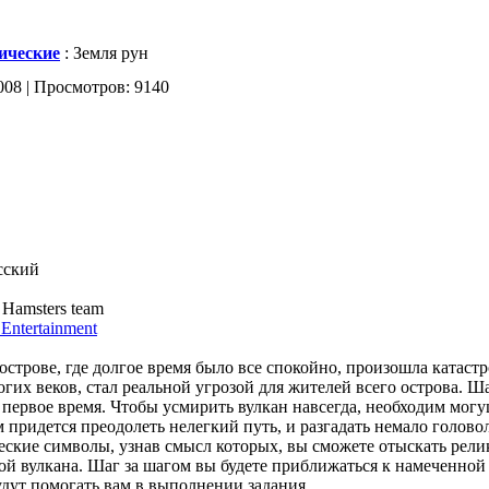
ические
: Земля рун
008 | Просмотров: 9140
сский
 Hamsters team
Entertainment
острове, где долгое время было все спокойно, произошла катаст
гих веков, стал реальной угрозой для жителей всего острова. 
а первое время. Чтобы усмирить вулкан навсегда, необходим мог
м придется преодолеть нелегкий путь, и разгадать немало голов
ческие символы, узнав смысл которых, вы сможете отыскать рел
лой вулкана. Шаг за шагом вы будете приближаться к намеченной
дут помогать вам в выполнении задания.