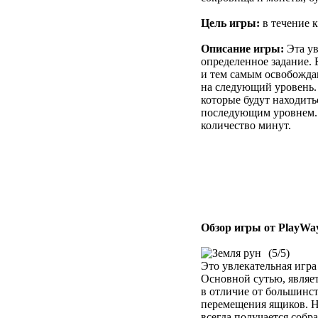
Цель игры:
в течение к
Описание игры:
Эта ув
определенное задание. 
и тем самым освобождаю
на следующий уровень. 
которые будут находить
последующим уровнем. П
количество минут.
Обзор игры от PlayWa
(5/5)
Это увлекательная игра
Основной сутью, являет
в отличие от большинст
перемещения ящиков. Н
всегда получается собр