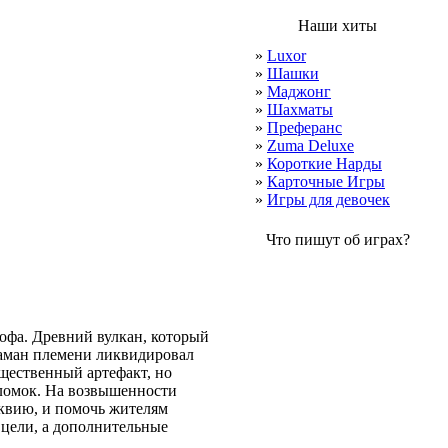
Наши хиты
»
Luxor
»
Шашки
»
Маджонг
»
Шахматы
»
Преферанс
»
Zuma Deluxe
»
Короткие Нарды
»
Карточные Игры
»
Игры для девочек
Что пишут об играх?
рофа. Древний вулкан, который
Шаман племени ликвидировал
ущественный артефакт, но
оломок. На возвышенности
иквию, и помочь жителям
 цели, а дополнительные