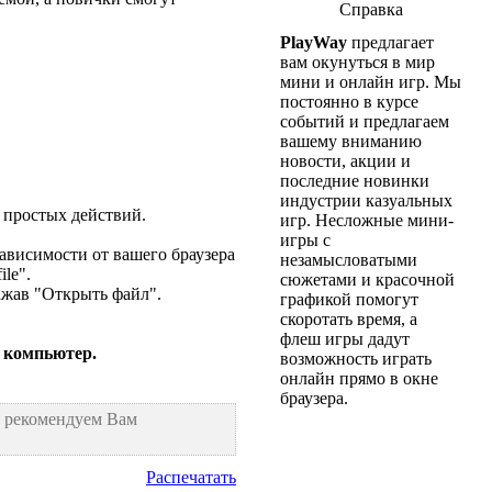
Справка
PlayWay
предлагает
вам окунуться в мир
мини и онлайн игр. Мы
постоянно в курсе
событий и предлагаем
вашему вниманию
новости, акции и
последние новинки
индустрии казуальных
 простых действий.
игр. Несложные мини-
игры с
ависимости от вашего браузера
незамысловатыми
le".
сюжетами и красочной
нажав "Открыть файл".
графикой помогут
скоротать время, а
флеш игры дадут
 компьютер.
возможность играть
онлайн прямо в окне
браузера.
ы рекомендуем Вам
Распечатать