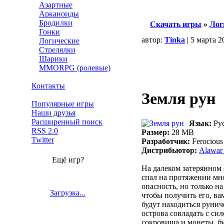
Азартные
Арканоиды
Бродилки
Скачать игры
»
Лог
Гонки
автор:
Tinka
| 5 марта 2
Логические
Стрелялки
Шарики
MMORPG (ролевые)
Контакты
Земля рун
Популярные игры
Наши друзья
Расширенный поиск
Язык:
Ру
RSS 2.0
Размер:
28 MB
Twitter
Разработчик:
Ferocious
Дистрибьютор:
Alawar 
Ещё игр?
На далеком затерянном 
спал на протяжении мно
опасность, но только н
Загрузка...
чтобы получить его, ва
будут находиться руни
острова совладать с си
сокровища и монеты, бу