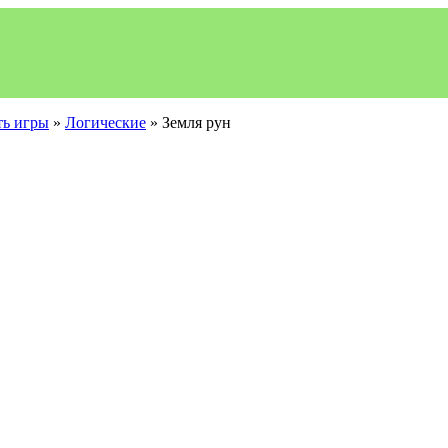
ть игры
»
Логические
» Земля рун