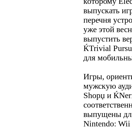
которому Elec
выпускать иг
перечня устро
уже этой вес
выпустить ве
ЌTrivial Purs
для мобильны
Игры, ориент
мужскую аудит
Shopџ и ЌNerf
соответственн
выпущены для
Nintendo: Wii