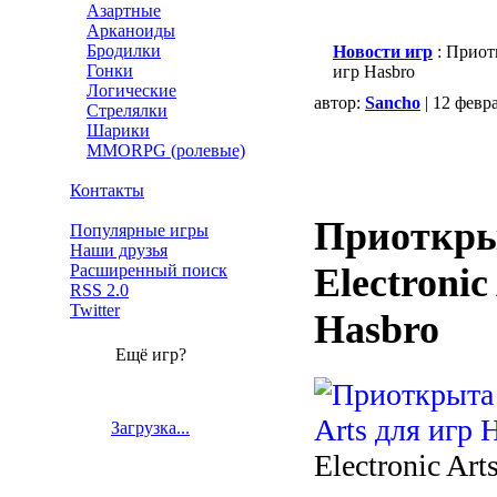
Азартные
Арканоиды
Бродилки
Новости игр
: Приот
Гонки
игр Hasbro
Логические
автор:
Sancho
| 12 февр
Стрелялки
Шарики
MMORPG (ролевые)
Контакты
Приоткры
Популярные игры
Наши друзья
Расширенный поиск
Electronic
RSS 2.0
Twitter
Hasbro
Ещё игр?
Загрузка...
Electronic Ar