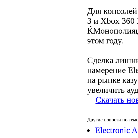
Для консолей 
3 и Xbox 360
ЌМонополияџ 
этом году.
Сделка лишни
намерение Ele
на рынке казу
увеличить ау
Скачать но
Другие новости по теме
Electronic A