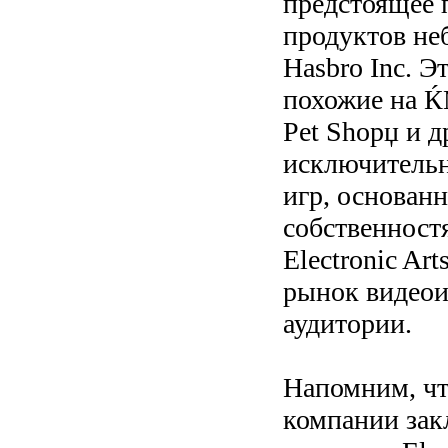
предстоящее п
продуктов не
Hasbro Inc. Э
похожие на Ќ
Pet Shopџ и д
исключительн
игр, основан
собственност
Electronic Ar
рынок видеои
аудитории.
Напомним, чт
компании зак