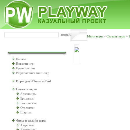
Мини игры
»
Скачать игры
»
ИГРАТЬ БУДЕМ?
Начало
Новости игр
Промо-акции
Разработчики мини-игр
Игры для iPhone и iPad
Скачать игры
Арканоиды
Бродилки
Логические
Стрелялки
Шарики
Флеш и онлайн игры
Азартные
Арканоиды