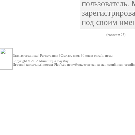
пользователь.
зарегистрирова
под своим име
(голосов: 25)
Главная страница
|
Регистрация
|
Скачать игры
|
Флеш и онлайн игры
Copyright © 2008
Мини игры
PlayWay.
Игровой казуальный проект PlayWay не публикует кряки, креки, серийники, серийные 