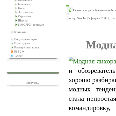
Бродилки
Гонки
Скачать игры
»
Бродилки и бег
Логические
Стрелялки
автор:
Sancho
| 5 февраля 2008 | Про
Шарики
MMORPG (ролевые)
Контакты
Популярные игры
Модна
Наши друзья
Расширенный поиск
RSS 2.0
Twitter
ЕЩЁ ИГР?
и обозревател
хорошо разбира
Загрузка...
модных тенден
стала непроста
командировку,