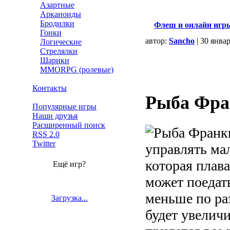
Азартные
Арканоиды
Бродилки
Флеш и онлайн игр
Гонки
автор:
Sancho
| 30 янва
Логические
Стрелялки
Шарики
MMORPG (ролевые)
Контакты
Рыба Фра
Популярные игры
Наши друзья
Расширенный поиск
RSS 2.0
Twitter
управлять ма
которая плава
Ещё игр?
может поедат
меньше по ра
Загрузка...
будет увеличи