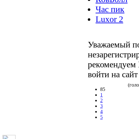
Час пик
Luxor 2
Уважаемый по
незарегистри
рекомендуем 
войти на сайт
(голо
85
1
2
3
4
5