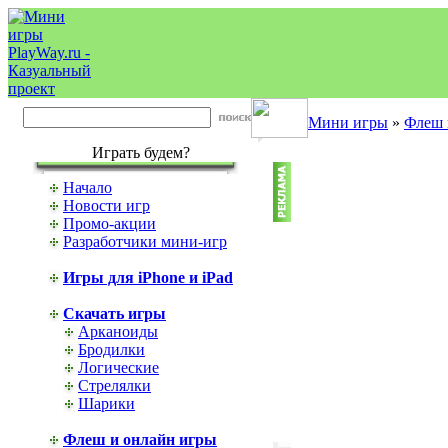
Мини игры
»
Флеш 
Играть будем?
Начало
Новости игр
Промо-акции
Разработчики мини-игр
Игры для iPhone и iPad
Скачать игры
Арканоиды
Бродилки
Логические
Стрелялки
Шарики
Флеш и онлайн игры