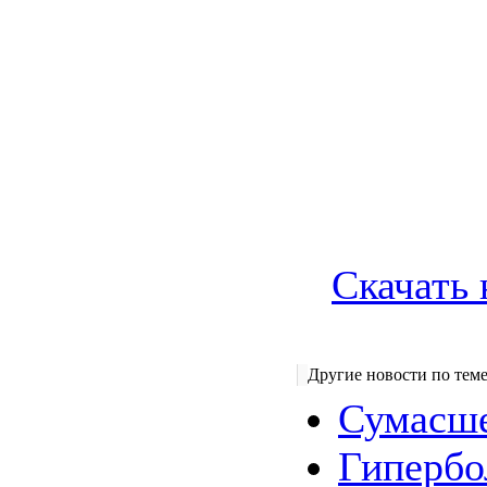
Скачать 
Другие новости по теме
Сумасш
Гипербо