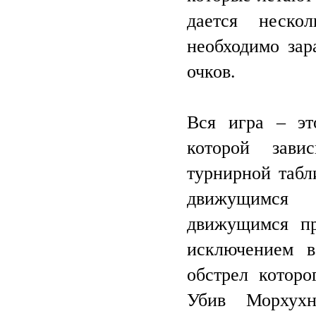
дается неско
необходимо зар
очков.
Вся игра – это
которой зав
турнирной табл
движущимс
движущимся пр
исключением в
обстрел которо
Убив Морхухн