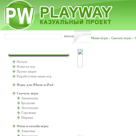
Мини игры
»
Скачать игры
»
ИГРАТЬ БУДЕМ?
Начало
Новости игр
Промо-акции
Разработчики мини-игр
Игры для iPhone и iPad
Скачать игры
Арканоиды
Бродилки
Логические
Стрелялки
Шарики
Флеш и онлайн игры
Азартные
Арканоиды