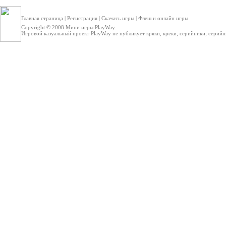
Главная страница
|
Регистрация
|
Скачать игры
|
Флеш и онлайн игры
Copyright © 2008
Мини игры
PlayWay.
Игровой казуальный проект PlayWay не публикует кряки, креки, серийники, серийные 