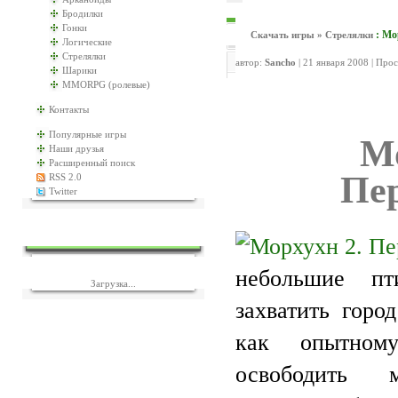
Бродилки
Гонки
: Мо
Скачать игры
»
Стрелялки
Логические
Стрелялки
автор:
Sancho
| 21 января 2008 | Про
Шарики
MMORPG (ролевые)
Контакты
Популярные игры
Мо
Наши друзья
Расширенный поиск
Пер
RSS 2.0
Twitter
ЕЩЁ ИГР?
небольшие пт
Загрузка...
захватить горо
как опытному
освободить 