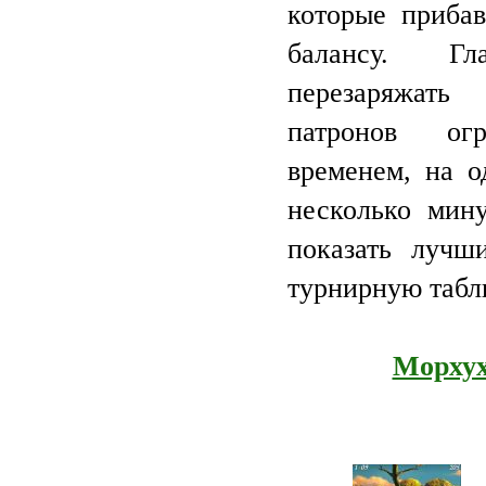
которые приба
балансу. Г
перезаряжать
патронов ог
временем, на о
несколько мин
показать лучш
турнирную табл
Морхух