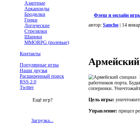
Азартные
Арканоиды
Бродилки
Флеш и онлайн игр
Гонки
автор:
Sancho
| 14 янва
Логические
Стрелялки
Шарики
MMORPG (ролевые)
Контакты
Армейский
Популярные игры
Наши друзья
Расширенный поиск
RSS 2.0
работников порта. Будь
Twitter
соперники. Уничтожайт
Цель игры:
уничтожить
Ещё игр?
Управление:
прицел ре
Загрузка...