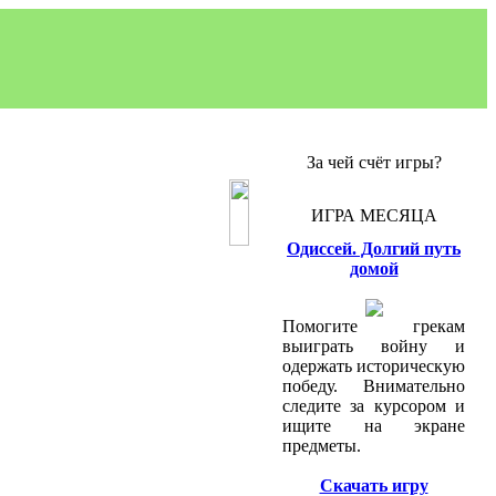
За чей счёт игры?
ИГРА МЕСЯЦА
Одиссей. Долгий путь
домой
Помогите грекам
выиграть войну и
одержать историческую
победу. Внимательно
следите за курсором и
ищите на экране
предметы.
Скачать игру