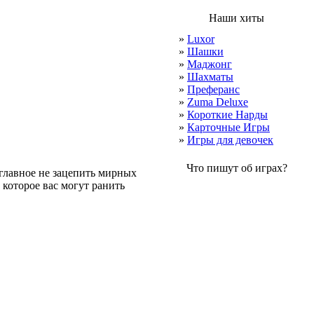
Наши хиты
»
Luxor
»
Шашки
»
Маджонг
»
Шахматы
»
Преферанс
»
Zuma Deluxe
»
Короткие Нарды
»
Карточные Игры
»
Игры для девочек
Что пишут об играх?
 главное не зацепить мирных
 которое вас могут ранить