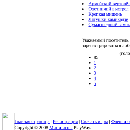
Армейский вертолёт
Охотничий выстрел
Крепкая мишень
Лягушки камикадзе
Сумасшедший замок
Уважаемый посетитель,
зарегистрироваться либ
(голо
85
1
2
3
4
5
Главная страница
|
Регистрация
|
Скачать игры
|
Флеш и о
Copyright © 2008
Мини игры
PlayWay.