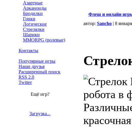
Азартные
Арканоиды
Бродилки
Флеш и онлайн игр
Гонки
автор:
Sancho
| 8 январ
Логические
Стрелялки
Шарики
MMORPG (ролевые)
Контакты
Стрело
Популярные игры
Наши друзья
Расширенный поиск
RSS 2.0
Twitter
робота в 
Ещё игр?
Различные
Загрузка...
красочная