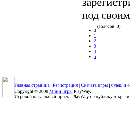
зарегистр
под своим
(голосов: 0)
0
1
2
3
4
5
Главная страница
|
Регистрация
|
Скачать игры
|
Флеш и о
Copyright © 2008
Мини игры
PlayWay.
Игровой казуальный проект PlayWay не публикует кряки, к