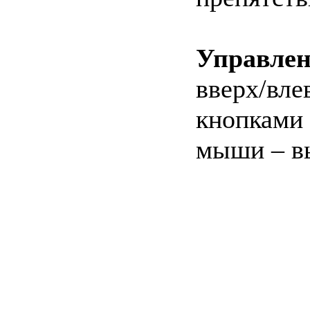
Управлен
вверх/вле
кнопками 
мыши – в