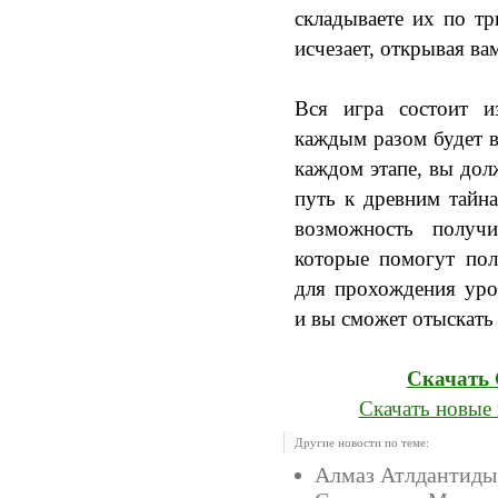
складываете их по тр
исчезает, открывая ва
Вся игра состоит и
каждым разом будет в
каждом этапе, вы дол
путь к древним тайна
возможность получ
которые помогут пол
для прохождения уро
и вы сможет отыскать
Скачать
Скачать новые 
Другие новости по теме:
Алмаз Атлдантиды