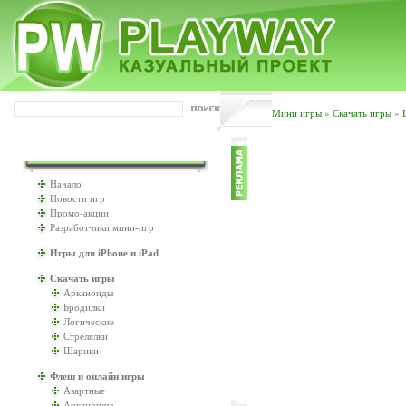
Мини игры
»
Скачать игры
»
ИГРАТЬ БУДЕМ?
Начало
Новости игр
Промо-акции
Разработчики мини-игр
Игры для iPhone и iPad
Скачать игры
Арканоиды
Бродилки
Логические
Стрелялки
Шарики
Флеш и онлайн игры
Азартные
Арканоиды