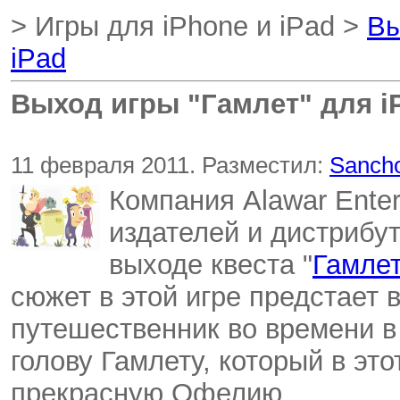
> Игры для iPhone и iPad >
Вы
iPad
Выход игры "Гамлет" для i
11 февраля 2011. Разместил:
Sanch
Компания Alawar Ente
издателей и дистрибу
выходе квеста "
Гамле
сюжет в этой игре предстает 
путешественник во времени в
голову Гамлету, который в эт
прекрасную Офелию...