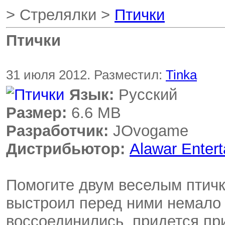
> Стрелялки >
Птички
Птички
31 июля 2012. Разместил:
Tinka
Язык:
Русский
Размер:
6.6 MB
Разработчик:
JOvogame
Дистрибьютор:
Alawar Enter
Помогите двум веселым птичк
выстроил перед ними немало 
воссоединились, придется пр