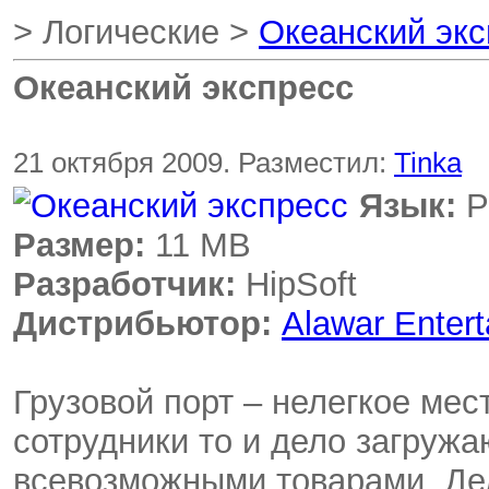
> Логические >
Океанский экс
Океанский экспресс
21 октября 2009. Разместил:
Tinka
Язык:
Р
Размер:
11 MB
Разработчик:
HipSoft
Дистрибьютор:
Alawar Enter
Грузовой порт – нелегкое мес
сотрудники то и дело загруж
всевозможными товарами. Де