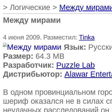
> Логические >
Между мирам
Между мирами
4 июня 2009. Разместил:
Tinka
Язык:
Русск
Размер:
64.3 MB
Разработчик:
Puzzle Lab
Дистрибьютор:
Alawar Enter
В одном провинциальном горо
шериф оказался не в силах с
неудачных расследований он 