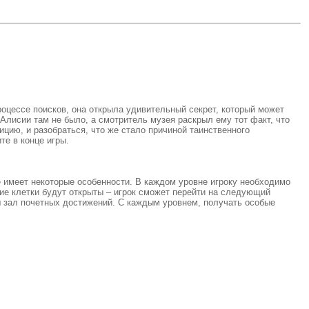
роцессе поисков, она открыла удивительный секрет, который может
Алисии там не было, а смотритель музея раскрыл ему тот факт, что
ицию, и разобраться, что же стало причиной таинственного
те в конце игры.
е имеет некоторые особенности. В каждом уровне игроку необходимо
кие клетки будут открыты – игрок сможет перейти на следующий
ш зал почетных достижений. С каждым уровнем, получать особые