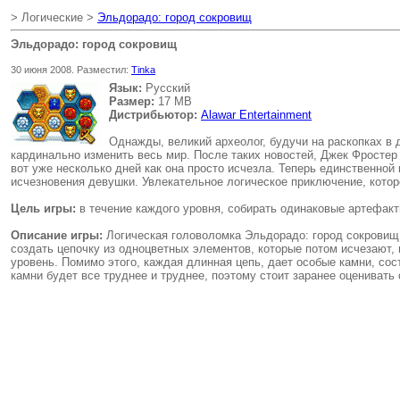
> Логические >
Эльдорадо: город сокровищ
Эльдорадо: город сокровищ
30 июня 2008. Разместил:
Tinka
Язык:
Русский
Размер:
17 MB
Дистрибьютор:
Alawar Entertainment
Однажды, великий археолог, будучи на раскопках в 
кардинально изменить весь мир. После таких новостей, Джек Фростер 
вот уже несколько дней как она просто исчезла. Теперь единственной
исчезновения девушки. Увлекательное логическое приключение, которо
Цель игры:
в течение каждого уровня, собирать одинаковые артефакты
Описание игры:
Логическая головоломка Эльдорадо: город сокровищ, 
создать цепочку из одноцветных элементов, которые потом исчезают, 
уровень. Помимо этого, каждая длинная цепь, дает особые камни, со
камни будет все труднее и труднее, поэтому стоит заранее оценивать