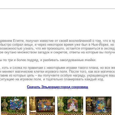
древнем Египте, получил известие от своей возлюбленной о том, что в п
быстро собрал вещи, и через некоторое время уже был в Нью-Йорке, но 
 возможностью узнать, что же произошло, остается отправиться в экспед
е окутано множеством загадок и секретов, ответы на которые вы получи
 по три и более подряд, и разбивать заколдованные ячейки.
хоть и схожа по правилам с некоторыми играми такого плана, но все ж
и меняют магические клетки игрового поля. После того, как все магичес
ставив из которых цепь – вы получаете особую награду, украшающую ва
 ситуацию на игровом поле, и тщательно планировать каждый ход.
Скачать Эльдорадо:город сокровищ