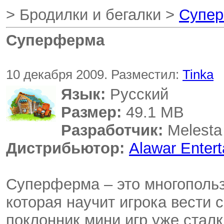
> Бродилки и бегалки >
Супе
Суперферма
10 декабря 2009. Разместил:
Tinka
Язык:
Русский
Размер:
49.1 MB
Разработчик:
Melesta
Дистрибьютор:
Alawar Enter
Суперферма – это многопольз
которая научит игрока вести 
поклонник мини игр уже сталк