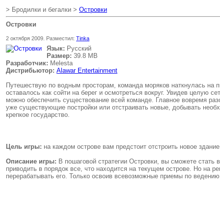
> Бродилки и бегалки >
Островки
Островки
2 октября 2009. Разместил:
Tinka
Язык:
Русский
Размер:
39.8 MB
Разработчик:
Melesta
Дистрибьютор:
Alawar Entertainment
Путешествую по водным просторам, команда моряков наткнулась на пи
оставалось как сойти на берег и осмотреться вокруг. Увидев целую се
можно обеспечить существование всей команде. Главное вовремя разо
уже существующие постройки или отстраивать новые, добывать необх
крепкое государство.
Цель игры:
на каждом острове вам предстоит отстроить новое здани
Описание игры:
В пошаговой стратегии Островки, вы сможете стать 
приводить в порядок все, что находится на текущем острове. Но на р
перерабатывать его. Только освоив всевозможные приемы по ведению 