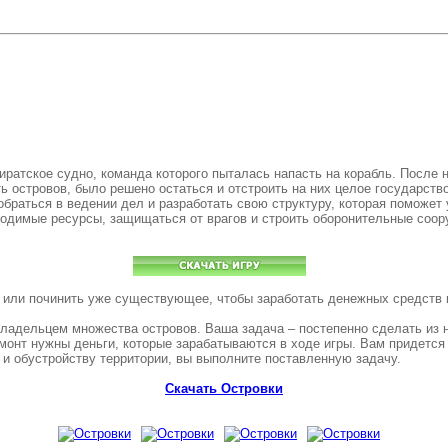
ратское судно, команда которого пыталась напасть на корабль. После н
ть островов, было решено остаться и отстроить на них целое государств
браться в ведении дел и разработать свою структуру, которая поможет
одимые ресурсы, защищаться от врагов и строить оборонительные соору
е или починить уже существующее, чтобы заработать денежных средств 
владельцем множества островов. Ваша задача – постепенно сделать из н
емонт нужны деньги, которые зарабатываются в ходе игры. Вам придется
и обустройству территории, вы выполните поставленную задачу.
Скачать Островки